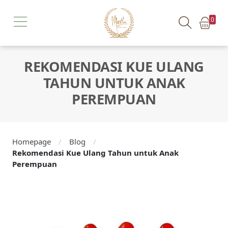
0
REKOMENDASI KUE ULANG
TAHUN UNTUK ANAK
PEREMPUAN
Homepage
/
Blog
/
Rekomendasi Kue Ulang Tahun untuk Anak
Perempuan