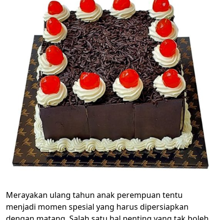
Merayakan ulang tahun anak perempuan tentu
menjadi momen spesial yang harus dipersiapkan
dengan matang. Salah satu hal penting yang tak boleh