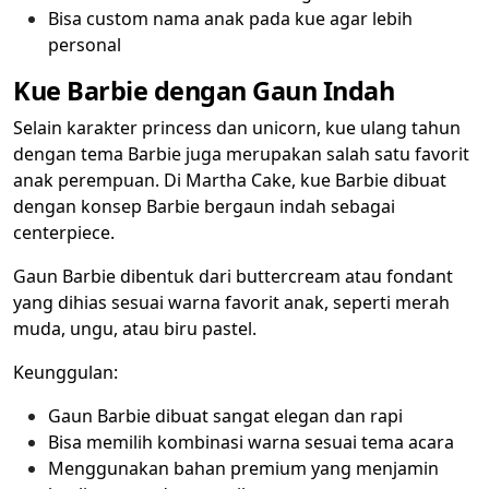
Bisa custom nama anak pada kue agar lebih
personal
Kue Barbie dengan Gaun Indah
Selain karakter princess dan unicorn, kue ulang tahun
dengan tema Barbie juga merupakan salah satu favorit
anak perempuan. Di Martha Cake, kue Barbie dibuat
dengan konsep Barbie bergaun indah sebagai
centerpiece.
Gaun Barbie dibentuk dari buttercream atau fondant
yang dihias sesuai warna favorit anak, seperti merah
muda, ungu, atau biru pastel.
Keunggulan:
Gaun Barbie dibuat sangat elegan dan rapi
Bisa memilih kombinasi warna sesuai tema acara
Menggunakan bahan premium yang menjamin