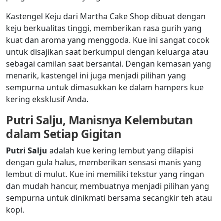
Kastengel Keju dari Martha Cake Shop dibuat dengan
keju berkualitas tinggi, memberikan rasa gurih yang
kuat dan aroma yang menggoda. Kue ini sangat cocok
untuk disajikan saat berkumpul dengan keluarga atau
sebagai camilan saat bersantai. Dengan kemasan yang
menarik, kastengel ini juga menjadi pilihan yang
sempurna untuk dimasukkan ke dalam hampers kue
kering eksklusif Anda.
Putri Salju, Manisnya Kelembutan
dalam Setiap Gigitan
Putri Salju
adalah kue kering lembut yang dilapisi
dengan gula halus, memberikan sensasi manis yang
lembut di mulut. Kue ini memiliki tekstur yang ringan
dan mudah hancur, membuatnya menjadi pilihan yang
sempurna untuk dinikmati bersama secangkir teh atau
kopi.