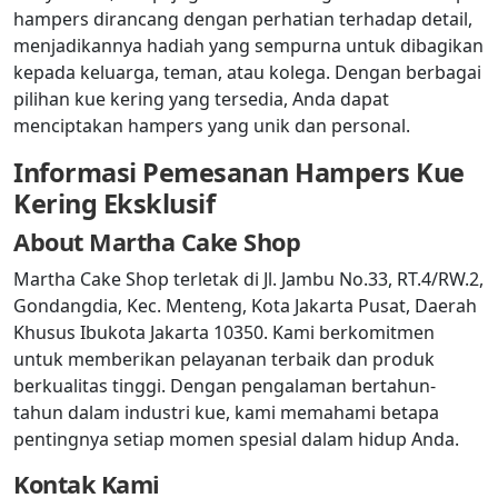
hampers dirancang dengan perhatian terhadap detail,
menjadikannya hadiah yang sempurna untuk dibagikan
kepada keluarga, teman, atau kolega. Dengan berbagai
pilihan kue kering yang tersedia, Anda dapat
menciptakan hampers yang unik dan personal.
Informasi Pemesanan Hampers Kue
Kering Eksklusif
About Martha Cake Shop
Martha Cake Shop terletak di Jl. Jambu No.33, RT.4/RW.2,
Gondangdia, Kec. Menteng, Kota Jakarta Pusat, Daerah
Khusus Ibukota Jakarta 10350. Kami berkomitmen
untuk memberikan pelayanan terbaik dan produk
berkualitas tinggi. Dengan pengalaman bertahun-
tahun dalam industri kue, kami memahami betapa
pentingnya setiap momen spesial dalam hidup Anda.
Kontak Kami